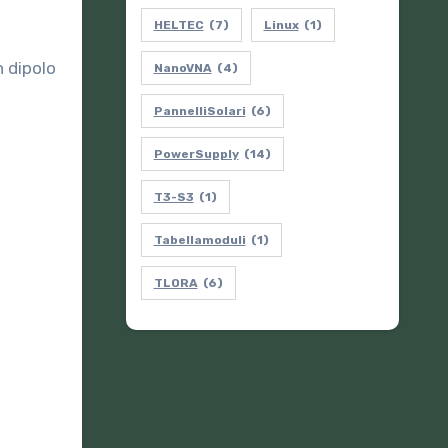
HELTEC
(7)
Linux
(1)
n dipolo
NanoVNA
(4)
PannelliSolari
(6)
PowerSupply
(14)
T3-S3
(1)
Tabellamoduli
(1)
TLORA
(6)