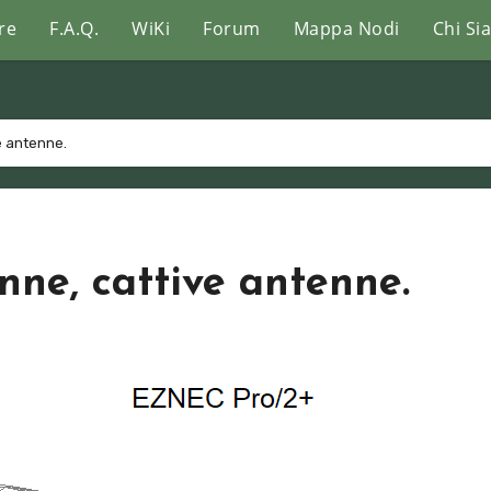
re
F.A.Q.
WiKi
Forum
Mappa Nodi
Chi Si
e antenne.
ne, cattive antenne.