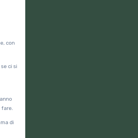
te, con
e ci si
ranno
 fare.
mma di