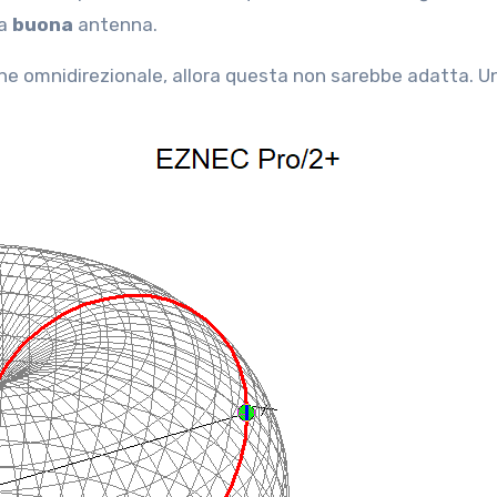
na
buona
antenna.
one omnidirezionale, allora questa non sarebbe adatta. U