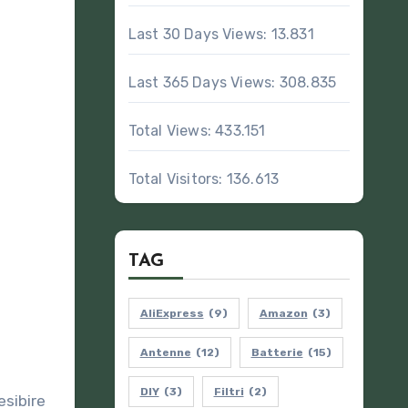
Last 30 Days Views:
13.831
Last 365 Days Views:
308.835
Total Views:
433.151
Total Visitors:
136.613
TAG
AliExpress
(9)
Amazon
(3)
Antenne
(12)
Batterie
(15)
DIY
(3)
Filtri
(2)
esibire