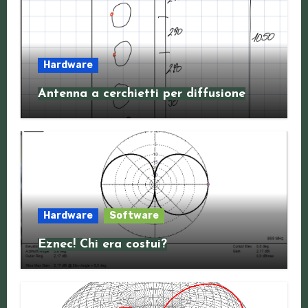
Hardware
Antenna a cerchietti per diffusione
Hardware
Software
Eznec! Chi era costui?