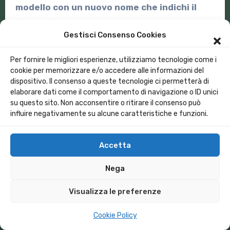
modello con un nuovo nome che indichi il
fatto di essere calcolato over real ground
.
Gestisci Consenso Cookies
Spero che questo primo excursus non sia stato
troppo faticoso. Buone simulazioni. Paolo
Per fornire le migliori esperienze, utilizziamo tecnologie come i
cookie per memorizzare e/o accedere alle informazioni del
dispositivo. Il consenso a queste tecnologie ci permetterà di
elaborare dati come il comportamento di navigazione o ID unici
su questo sito. Non acconsentire o ritirare il consenso può
influire negativamente su alcune caratteristiche e funzioni.
Navigazione
Accetta
Buone antenne,
Antenna a cerchietti
articoli
antenne, cattive
per diffusione
Nega
antenne.
Visualizza le preferenze
Cookie Policy