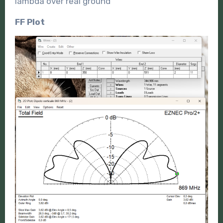
lambda over real ground
FF Plot