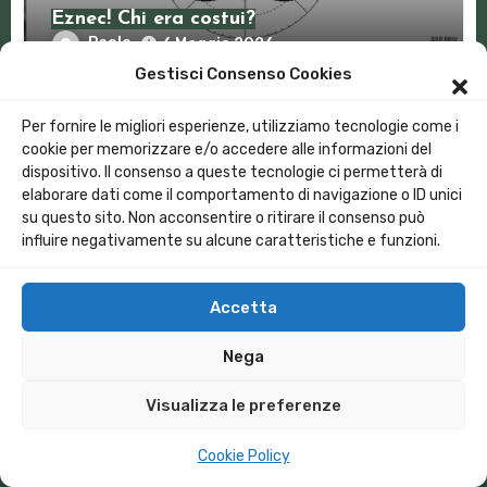
Eznec! Chi era costui?
Paolo
6 Maggio 2026
Gestisci Consenso Cookies
Per fornire le migliori esperienze, utilizziamo tecnologie come i
cookie per memorizzare e/o accedere alle informazioni del
dispositivo. Il consenso a queste tecnologie ci permetterà di
elaborare dati come il comportamento di navigazione o ID unici
Hardware
su questo sito. Non acconsentire o ritirare il consenso può
influire negativamente su alcune caratteristiche e funzioni.
Buone antenne, antenne, cattive
antenne.
Paolo
23 Aprile 2026
Accetta
Nega
Visualizza le preferenze
Cookie Policy
Articoli recenti