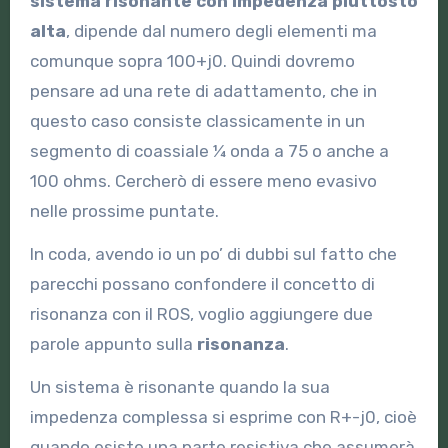
sistema risonante con impedenza piuttosto
alta
, dipende dal numero degli elementi ma
comunque sopra 100+j0. Quindi dovremo
pensare ad una rete di adattamento, che in
questo caso consiste classicamente in un
segmento di coassiale ¼ onda a 75 o anche a
100 ohms. Cercherò di essere meno evasivo
nelle prossime puntate.
In coda, avendo io un po’ di dubbi sul fatto che
parecchi possano confondere il concetto di
risonanza con il ROS, voglio aggiungere due
parole appunto sulla
risonanza
.
Un sistema è risonante quando la sua
impedenza complessa si esprime con R+-j0, cioè
quando esiste una parte resistiva che assumerà