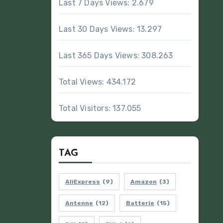
Last 7 Days Views:
2.679
Last 30 Days Views:
13.297
Last 365 Days Views:
308.263
Total Views:
434.172
Total Visitors:
137.055
TAG
AliExpress
(9)
Amazon
(3)
Antenne
(12)
Batterie
(15)