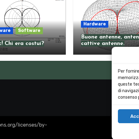
Hardware
ware
Software
Buone antenne, anten
! Chi era costui?
cattive antenne.
Per fornir
memorizzar
queste tec
di navigazi
consenso p
Acc
ns.org/licenses/by-
Cookie