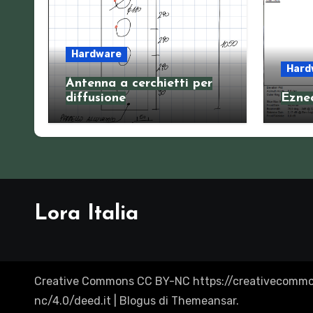
Hardware
Hard
Antenna a cerchietti per
diffusione
Eznec
Lora Italia
Creative Commons CC BY-NC https://creativecommo
nc/4.0/deed.it
|
Blogus
di
Themeansar
.