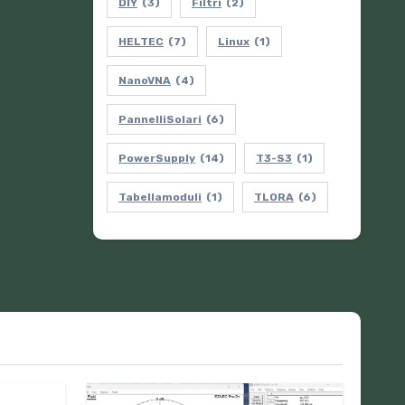
DIY
(3)
Filtri
(2)
HELTEC
(7)
Linux
(1)
NanoVNA
(4)
PannelliSolari
(6)
PowerSupply
(14)
T3-S3
(1)
Tabellamoduli
(1)
TLORA
(6)