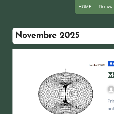
HOME
Firmwa
Novembre 2025
H
Me
Prima puntata, le noiose premesse teoriche e alcune
ant