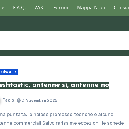
re
F.A.Q.
WiKi
Forum
Mappa Nodi
Chi Si
ardware
shtastic, antenne sì, antenne no
Paolo
3 Novembre 2025
enne commerciali Salvo rarissime eccezioni, le schede