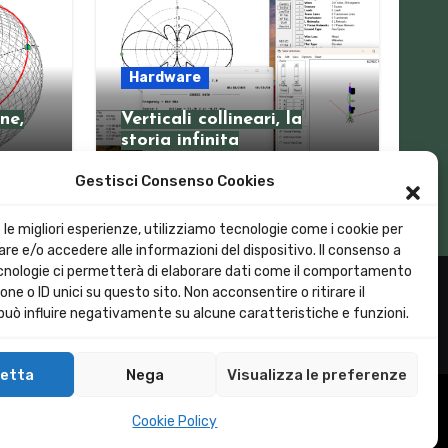
Hardware
ne,
Verticali collineari, la
storia infinita
Gestisci Consenso Cookies
e le migliori esperienze, utilizziamo tecnologie come i cookie per
e e/o accedere alle informazioni del dispositivo. Il consenso a
nologie ci permetterà di elaborare dati come il comportamento
one o ID unici su questo sito. Non acconsentire o ritirare il
uò influire negativamente su alcune caratteristiche e funzioni.
etta
Nega
Visualizza le preferenze
 Policy (UE)
Privacy Policy
Contattaci
Loragin
Cookie Policy