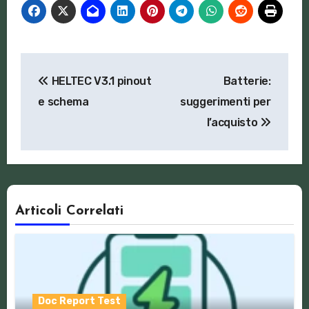
Navigazione
HELTEC V3.1 pinout
Batterie:
articoli
e schema
suggerimenti per
l’acquisto
Articoli Correlati
Doc Report Test