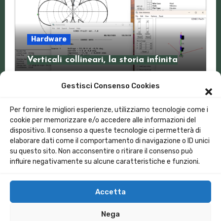
Hardware
Verticali collineari, la storia infinita
Gestisci Consenso Cookies
Per fornire le migliori esperienze, utilizziamo tecnologie come i
cookie per memorizzare e/o accedere alle informazioni del
dispositivo. Il consenso a queste tecnologie ci permetterà di
Lora Italia
elaborare dati come il comportamento di navigazione o ID unici
su questo sito. Non acconsentire o ritirare il consenso può
influire negativamente su alcune caratteristiche e funzioni.
Creative Commons CC BY-NC
Accetta
https://creativecommons.org/licenses/by-
Nega
nc/4.0/deed.it
|
Blogus
di
Themeansar
.