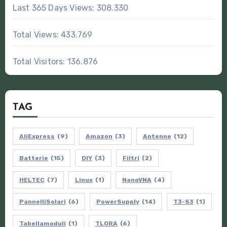
Last 365 Days Views:
308.330
Total Views:
433.769
Total Visitors:
136.876
TAG
AliExpress
(9)
Amazon
(3)
Antenne
(12)
Batterie
(15)
DIY
(3)
Filtri
(2)
HELTEC
(7)
Linux
(1)
NanoVNA
(4)
PannelliSolari
(6)
PowerSupply
(14)
T3-S3
(1)
Tabellamoduli
(1)
TLORA
(6)