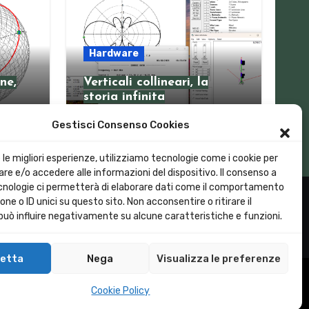
Hardware
ne,
Verticali collineari, la
storia infinita
Gestisci Consenso Cookies
e le migliori esperienze, utilizziamo tecnologie come i cookie per
e e/o accedere alle informazioni del dispositivo. Il consenso a
nologie ci permetterà di elaborare dati come il comportamento
one o ID unici su questo sito. Non acconsentire o ritirare il
uò influire negativamente su alcune caratteristiche e funzioni.
etta
Nega
Visualizza le preferenze
 Policy (UE)
Privacy Policy
Contattaci
Loragin
Cookie Policy