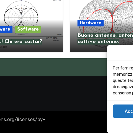
Hardware
ware
Software
Buone antenne, anten
! Chi era costui?
cattive antenne.
Per fornir
memorizzar
queste tec
di navigazi
consenso p
Acc
ns.org/licenses/by-
Cookie