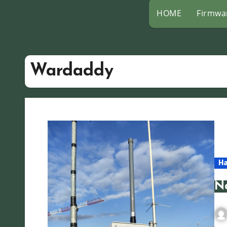
HOME
Firmwa
Wardaddy
H
N