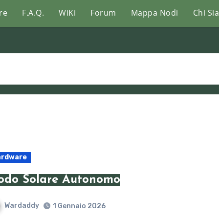
re
F.A.Q.
WiKi
Forum
Mappa Nodi
Chi Si
ardware
odo Solare Autonomo
Wardaddy
1 Gennaio 2026