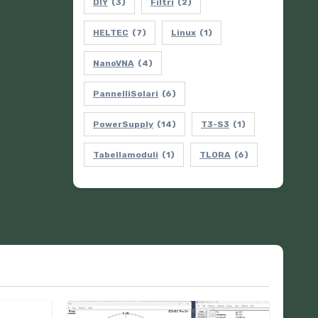
DIY
(3)
Filtri
(2)
HELTEC
(7)
Linux
(1)
NanoVNA
(4)
PannelliSolari
(6)
PowerSupply
(14)
T3-S3
(1)
Tabellamoduli
(1)
TLORA
(6)