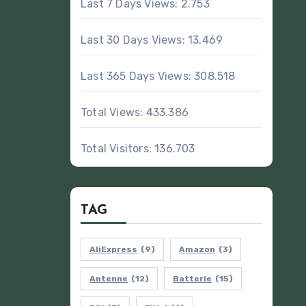
Last 7 Days Views:
2.753
Last 30 Days Views:
13.469
Last 365 Days Views:
308.518
Total Views:
433.386
Total Visitors:
136.703
TAG
AliExpress
(9)
Amazon
(3)
Antenne
(12)
Batterie
(15)