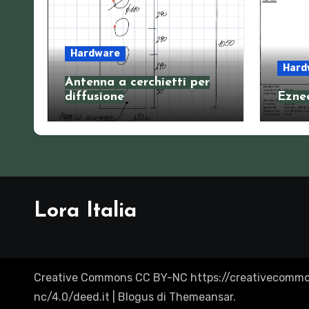
Hardware
Hard
Antenna a cerchietti per
diffusione
Eznec
Lora Italia
Creative Commons CC BY-NC https://creativecommo
nc/4.0/deed.it
|
Blogus
di
Themeansar
.