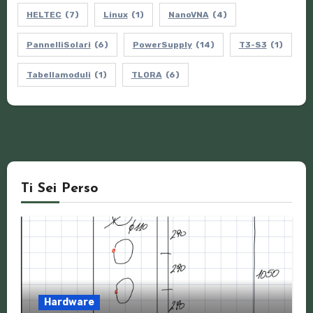
HELTEC
(7)
Linux
(1)
NanoVNA
(4)
PannelliSolari
(6)
PowerSupply
(14)
T3-S3
(1)
Tabellamoduli
(1)
TLORA
(6)
Ti Sei Perso
Hardware